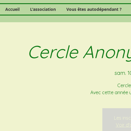
Accueil
L'association
Vous êtes autodépendant ?
Cercle Anon
sam. 1
Cercle
Avec cette année u
Les insc
Voir d